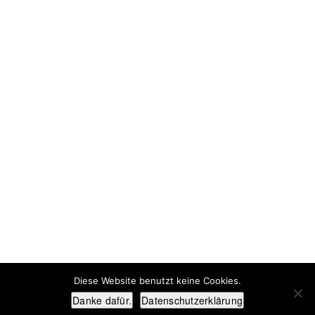
ADRESSE
T.BEHIND-PHOTOGRAPHICS
Gartenstr. 32
Hildesheim, Deutschland
31141
+4915678742291
tim@tbehind.com
Kontakt
Diese Website benutzt keine Cookies.
Danke dafür.
Datenschutzerklärung
COPYRIGHT © 2020